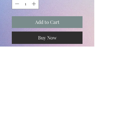
Add to Cart
Buy Now
Subscribe and stay on top of our latest
news and promotions
Subscribe