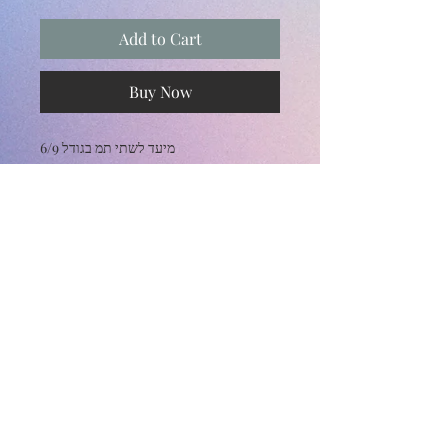
Add to Cart
Buy Now
מיעד לשתי תמ בגודל 6/9 
Subscribe and stay on top of our latest
news and promotions
Subscribe