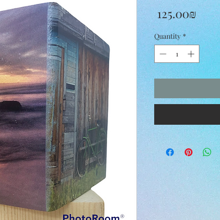
Pric
‏125.00 ‏₪
Quantity
*